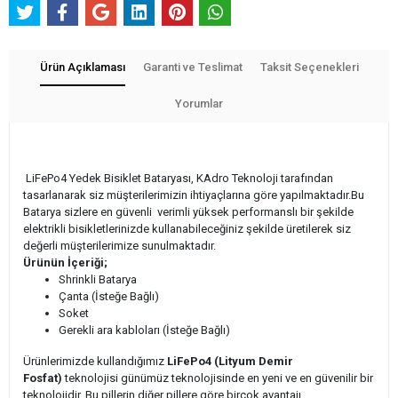
Ürün Açıklaması
Garanti ve Teslimat
Taksit Seçenekleri
Yorumlar
LiFePo4 Yedek Bisiklet Bataryası, KAdro Teknoloji tarafından
tasarlanarak siz müşterilerimizin ihtiyaçlarına göre yapılmaktadır.Bu
Batarya sizlere en güvenli verimli yüksek performanslı bir şekilde
elektrikli bisikletlerinizde kullanabileceğiniz şekilde üretilerek siz
değerli müşterilerimize sunulmaktadır.
Ürünün İçeriği;
Shrinkli Batarya
Çanta (İsteğe Bağlı)
Soket
Gerekli ara kabloları (İsteğe Bağlı)
Ürünlerimizde kullandığımız
LiFePo4 (Lityum Demir
Fosfat)
teknolojisi günümüz teknolojisinde en yeni ve en güvenilir bir
teknolojidir. Bu pillerin diğer pillere göre birçok avantajı