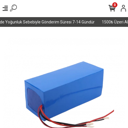
0
nde Yoğunluk Sebebiyle Gönderim Süresi 7-14 Gündür
1500₺ Üzeri Alış