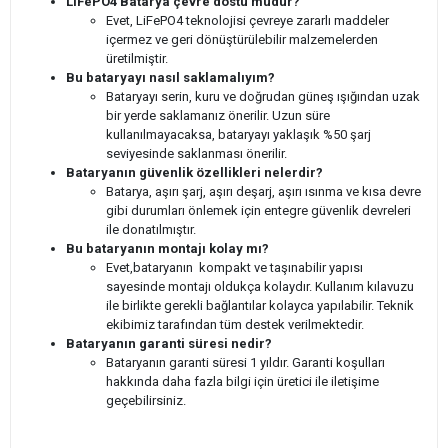
LiFePO4 Batarya çevre dostu mudur?
Evet, LiFePO4 teknolojisi çevreye zararlı maddeler
içermez ve geri dönüştürülebilir malzemelerden
üretilmiştir.
Bu bataryayı nasıl saklamalıyım?
Bataryayı serin, kuru ve doğrudan güneş ışığından uzak
bir yerde saklamanız önerilir. Uzun süre
kullanılmayacaksa, bataryayı yaklaşık %50 şarj
seviyesinde saklanması önerilir.
Bataryanın güvenlik özellikleri nelerdir?
Batarya, aşırı şarj, aşırı deşarj, aşırı ısınma ve kısa devre
gibi durumları önlemek için entegre güvenlik devreleri
ile donatılmıştır.
Bu bataryanın montajı kolay mı?
Evet,bataryanın kompakt ve taşınabilir yapısı
sayesinde montajı oldukça kolaydır. Kullanım kılavuzu
ile birlikte gerekli bağlantılar kolayca yapılabilir. Teknik
ekibimiz tarafından tüm destek verilmektedir.
Bataryanın garanti süresi nedir?
Bataryanın garanti süresi 1 yıldır. Garanti koşulları
hakkında daha fazla bilgi için üretici ile iletişime
geçebilirsiniz.