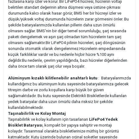
fazlasına karşı izler ve korur. Bir LiFePO4 hücresi, hücrenin voltajı
belirtilen standart değerinin altına düşmesi veya üstüne çıkması
durumunda kalıcı olarak hasar görür, BMS her bir hücreyi izler ve
düşük/yüksek voltaj durumunda hücrelerin zarar görmesini önler. Bu
şekilde bataryalarımızda kullanılan pillerin daha uzun ömürlü
olmasını sağlar. BMS'nin bir diğer temel sorumluluğu, şarj sırasında
paketi dengelemek ve aşırı şarj olmadan tüm hücrelerin tam şarj
olmasını sağlamaktır.Bir LiFePO4 pilinin hücreleri, şarj döngüsünün
sonunda otomatik olarak dengelenmez.Hücrelerin empedansında
küçük farklılıklar vardır ve bu nedenle hiçbir hücre %100 aynı
değildir.Bu nedenle, çevrim yapıldığında, bazı hücreler diğerlerinden
daha önce tam olarak şarj olur veya boşalır.
Alüminyum kızaklı kilitlenebilir anahtarlı kutu
: Bataryalarımızda
kullandığımız bu alüminyum kutu sayesinde bataryalarımıza gelecek
titreşim darbe ve zorlu koşullara karşı büyük bir güven
sağlamaktdadır. Bu kutu sayesinde Elektrikli Bisikletlerde kullanılan
yedek bataryalar daha uzun ömürlü daha risksiz bir şekilde
kullanılabilmektedir.
Taşınabilirlik ve Kolay Montaj
Taşınabilirlik ve kolay kullanım için tasarlanan
LiFePo4 Yedek
Bisiklet Bataryası
, kompakt bir yapıya sahiptir ve montajı
kolaydır. Tasarımsal olarakta bisikletlerinize müthiş bir görüntü
katmaktadır. Kutu üzerinde bulunan orjinal soketler sayesinde