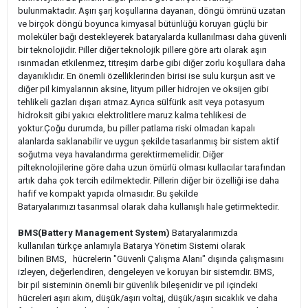
bulunmaktadır. Aşırı şarj koşullarına dayanan, döngü ömrünü uzatan
ve birçok döngü boyunca kimyasal bütünlüğü koruyan güçlü bir
moleküler bağı destekleyerek bataryalarda kullanılması daha güvenli
bir teknolojidir. Piller diğer teknolojik pillere göre artı olarak aşırı
ısınmadan etkilenmez, titreşim darbe gibi diğer zorlu koşullara daha
dayanıklıdır. En önemli özelliklerinden birisi ise sulu kurşun asit ve
diğer pil kimyalarının aksine, lityum piller hidrojen ve oksijen gibi
tehlikeli gazları dışarı atmaz.Ayrıca sülfürik asit veya potasyum
hidroksit gibi yakıcı elektrolitlere maruz kalma tehlikesi de
yoktur.Çoğu durumda, bu piller patlama riski olmadan kapalı
alanlarda saklanabilir ve uygun şekilde tasarlanmış bir sistem aktif
soğutma veya havalandırma gerektirmemelidir. Diğer
pilteknolojilerine göre daha uzun ömürlü olması kullacılar tarafından
artık daha çok tercih edilmektedir. Pillerin diğer bir özelliği ise daha
hafif ve kompakt yapıda olmasıdır. Bu şekilde
Bataryalarımızı tasarımsal olarak daha kullanışlı hale getirmektedir.
BMS(Battery Management System)
Bataryalarımızda
kullanılan
t
ürkçe anlamıyla Batarya Yönetim Sistemi olarak
bilinen BMS, hücrelerin "Güvenli Çalışma Alanı" dışında çalışmasını
izleyen, değerlendiren, dengeleyen ve koruyan bir sistemdir. BMS,
bir pil sisteminin önemli bir güvenlik bileşenidir ve pil içindeki
hücreleri aşırı akım, düşük/aşırı voltaj, düşük/aşırı sıcaklık ve daha