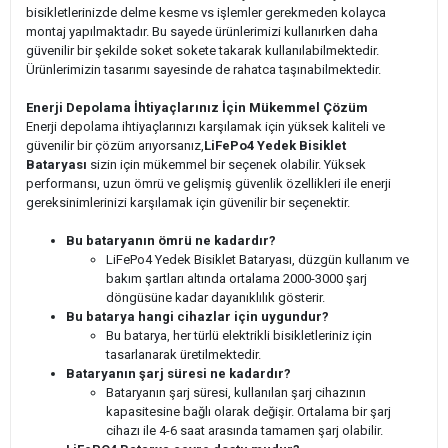
bisikletlerinizde delme kesme vs işlemler gerekmeden kolayca
montaj yapılmaktadır. Bu sayede ürünlerimizi kullanırken daha
güvenilir bir şekilde soket sokete takarak kullanılabilmektedir.
Ürünlerimizin tasarımı sayesinde de rahatca taşınabilmektedir.
Enerji Depolama İhtiyaçlarınız İçin Mükemmel Çözüm
Enerji depolama ihtiyaçlarınızı karşılamak için yüksek kaliteli ve
güvenilir bir çözüm arıyorsanız,
LiFePo4 Yedek Bisiklet
Bataryası
sizin için mükemmel bir seçenek olabilir. Yüksek
performansı, uzun ömrü ve gelişmiş güvenlik özellikleri ile enerji
gereksinimlerinizi karşılamak için güvenilir bir seçenektir.
Bu bataryanın ömrü ne kadardır?
LiFePo4 Yedek Bisiklet Bataryası, düzgün kullanım ve
bakım şartları altında ortalama 2000-3000 şarj
döngüsüne kadar dayanıklılık gösterir.
Bu batarya hangi cihazlar için uygundur?
Bu batarya, her türlü elektrikli bisikletleriniz için
tasarlanarak üretilmektedir.
Bataryanın şarj süresi ne kadardır?
Bataryanın şarj süresi, kullanılan şarj cihazının
kapasitesine bağlı olarak değişir. Ortalama bir şarj
cihazı ile 4-6 saat arasında tamamen şarj olabilir.