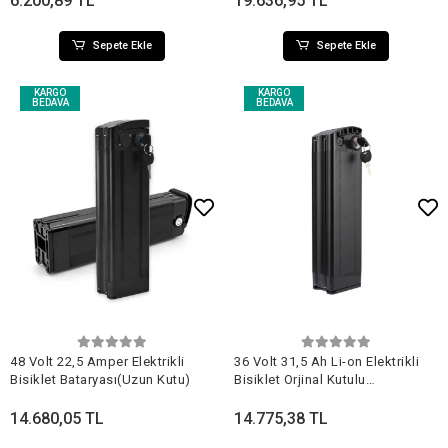
6.200,89 TL
19.636,95 TL
Sepete Ekle
Sepete Ekle
KARGO
KARGO
BEDAVA
BEDAVA
Sepete Ekle
Sepete Ekle
48 Volt 22,5 Amper Elektrikli
36 Volt 31,5 Ah Li-on Elektrikli
Bisiklet Bataryası(Uzun Kutu)
Bisiklet Orjinal Kutulu
Batarya(Uzun Kutu)
14.680,05 TL
14.775,38 TL