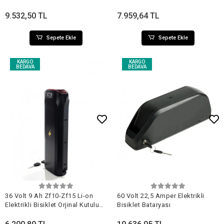
Batarya
Batarya
9.532,50 TL
7.959,64 TL
Sepete Ekle
Sepete Ekle
KARGO
KARGO
BEDAVA
BEDAVA
Sepete Ekle
Sepete Ekle
36 Volt 9 Ah Zf10-Zf15 Li-on
60 Volt 22,5 Amper Elektrikli
Elektrikli Bisiklet Orjinal Kutulu
Bisiklet Bataryası
Batarya