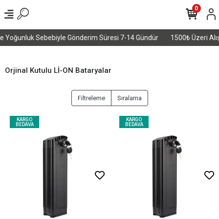
0
e Yoğunluk Sebebiyle Gönderim Süresi 7-14 Gündür
1500₺ Üzeri Alışve
Orjinal Kutulu Lİ-ON Bataryalar
Filtreleme
Sıralama
KARGO
KARGO
BEDAVA
BEDAVA
Sepete Ekle
Sepete Ekle