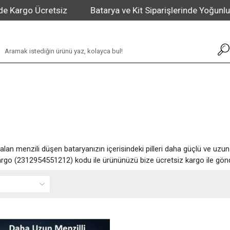
argo Ücretsiz
Batarya ve Kit Siparişlerinde Yoğunluk 
lan menzili düşen bataryanızın içerisindeki pilleri daha güçlü ve uzu
rgo (2312954551212) kodu ile ürününüzü bize ücretsiz kargo ile gönde