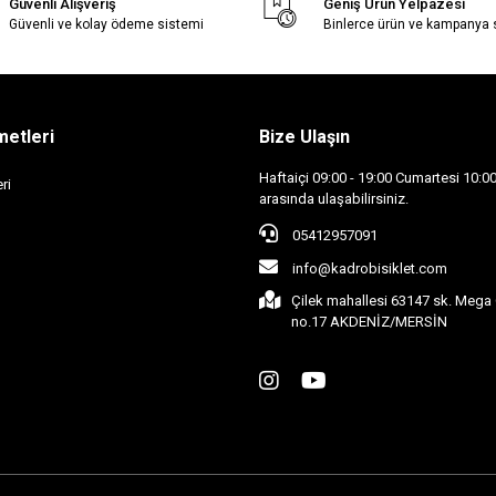
Güvenli Alışveriş
Geniş Ürün Yelpazesi
Güvenli ve kolay ödeme sistemi
Binlerce ürün ve kampanya
metleri
Bize Ulaşın
Haftaiçi 09:00 - 19:00 Cumartesi 10:00 
ri
arasında ulaşabilirsiniz.
05412957091
info@kadrobisiklet.com
Çilek mahallesi 63147 sk. Mega 
no.17 AKDENİZ/MERSİN