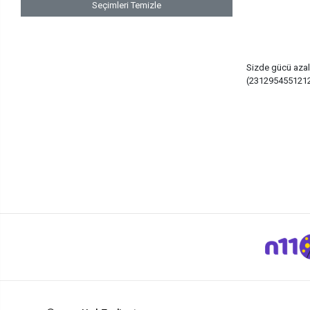
Seçimleri Temizle
Sizde gücü azala
(2312954551212)