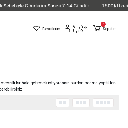
Sebebiyle Gönderim Süresi 7-14 Gündür
1500₺ Üzeri Alış
0
Giriş Yap
Favorilerim
Sepetim
Üye Ol
n menzilli bir hale getirmek istiyorsanız burdan ödeme yaptıktan
rebilirsiniz