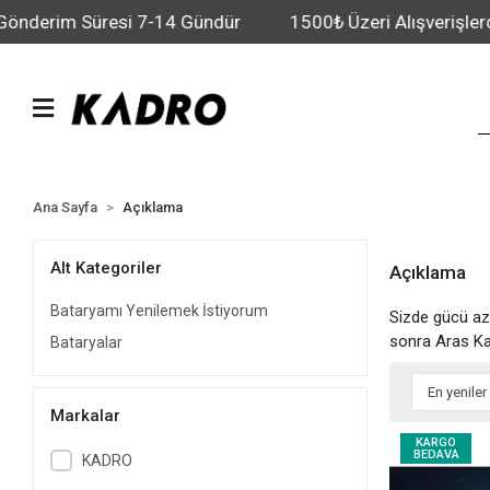
nderim Süresi 7-14 Gündür
1500₺ Üzeri Alışverişlerde K
Ana Sayfa
Açıklama
Alt Kategoriler
Açıklama
Bataryamı Yenilemek İstiyorum
Sizde gücü aza
sonra Aras Ka
Bataryalar
Markalar
KARGO
BEDAVA
KADRO