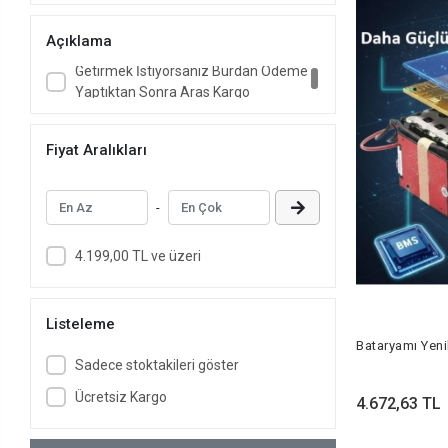
Sizde Gücü Azalan Menzili Düşen
Bataryanızın İçerisindeki Pilleri Daha
Açıklama
Güçlü Ve Uzun Menzilli Bir Hale
Getirmek İstiyorsanız Burdan Ödeme
Yaptıktan Sonra Aras Kargo
(2312954551212) Kodu İle Ürününüzü
Bize Ücretsiz Kargo İle
Fiyat Aralıkları
Gönderebilirsiniz
-
4.199,00 TL ve üzeri
Listeleme
Bataryamı Yen
Sadece stoktakileri göster
Ücretsiz Kargo
4.672,63 TL